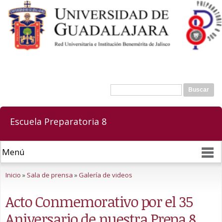
Pasar al
contenido
principal
Buscar
Formulario de búsqueda
Escuela Preparatoria 8
Se encuentra usted aquí
Inicio
»
Sala de prensa
»
Galería de videos
Acto Conmemorativo por el 35
Aniversario de nuestra Prepa 8