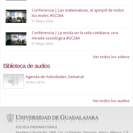
Conferencia | Las matematicas, el ajonjolí de todos
los moles #SC26A
07 Mayo 2026
Conferencia | La moda en la vida cotidiana: una
mirada sociológica #SC26A
07 Mayo 2026
Ver todos los videos
Biblioteca de audios
Play
Agenda de Actividades Semanal
18 Nov 2014
Ver todos los audios
ESCUELA PREPARATORIA 8
Periférico Norte No. 1900, Col. La Palmita, Zapopan, Jalisco, México. C.P.