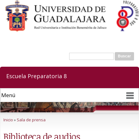
Pasar al
contenido
principal
Buscar
Formulario de búsqueda
Escuela Preparatoria 8
Se encuentra usted aquí
Inicio
»
Sala de prensa
Biblioteca de audios